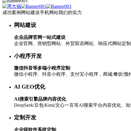
成功案例
网站建设
手机网站
我们的实力
网站建设
网站案例
手机网站案例
关于中世创想
上线新闻
手机网站建设
实力认可
客户评价
中世创想与众不同
客户列表
苹果手机应用
优势与理念
安卓手机应用
手机解
简易型套餐网站建设
特惠型套餐网站建设
标准型套餐网站建设
企业品牌官网一站式建设
企业官网、营销型网站、外贸双语网站、响应式网站定制
小程序开发
微信抖音等多端小程序定制
微信小程序、抖音小程序、支付宝小程序，商城/餐饮/预约
AI GEO优化
AI搜索引擎品牌内容优化
DeepSeek/豆包/Kimi/文心一言等AI搜索平台内容优
定制开发
企业级软件系统定制