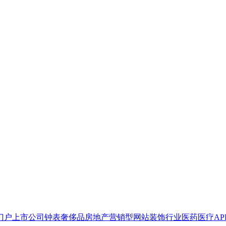
门户
上市公司
钟表奢侈品
房地产
营销型网站
装饰行业
医药医疗
A